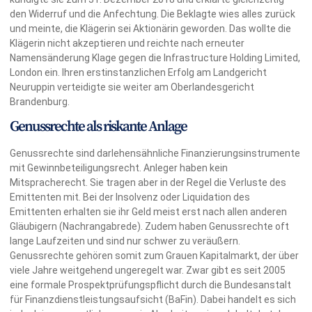
den Widerruf und die Anfechtung. Die Beklagte wies alles zurück
und meinte, die Klägerin sei Aktionärin geworden. Das wollte die
Klägerin nicht akzeptieren und reichte nach erneuter
Namensänderung Klage gegen die Infrastructure Holding Limited,
London ein. Ihren erstinstanzlichen Erfolg am Landgericht
Neuruppin verteidigte sie weiter am Oberlandesgericht
Brandenburg.
Genussrechte als riskante Anlage
Genussrechte sind darlehensähnliche Finanzierungsinstrumente
mit Gewinnbeteiligungsrecht. Anleger haben kein
Mitspracherecht. Sie tragen aber in der Regel die Verluste des
Emittenten mit. Bei der Insolvenz oder Liquidation des
Emittenten erhalten sie ihr Geld meist erst nach allen anderen
Gläubigern (Nachrangabrede). Zudem haben Genussrechte oft
lange Laufzeiten und sind nur schwer zu veräußern.
Genussrechte gehören somit zum Grauen Kapitalmarkt, der über
viele Jahre weitgehend ungeregelt war. Zwar gibt es seit 2005
eine formale Prospektprüfungspflicht durch die Bundesanstalt
für Finanzdienstleistungsaufsicht (BaFin). Dabei handelt es sich