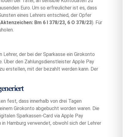
hoden der Täter, an sensible Kontodaten zu
ausenden Euro. Um so erfreulicher ist es, dass
unsten eines Lehrers entschied, der Opfer
(
Aktenzeichen: Bm 6 I 378/23, 6 O 378/23
). Für
uholen.
n Lehrer, der bei der Sparkasse ein Girokonto
te. Über den Zahlungsdienstleister Apple Pay
zu erstellen, mit der bezahlt werden kann. Der
eneriert
n fest, dass innerhalb von drei Tagen
seinem Girokonto abgebucht worden waren. Die
gitalen Sparkassen-Card via Apple Pay
n in Hamburg verwendet, obwohl sich der Lehrer