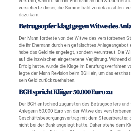
verstarb, wandte sich ihr Ehemann an den Steuerberat
versicherte dieser, die Summe bald zurückzuzahlen, ve
dazu kam.
Betrugsopfer klagt gegen Witwe des Anl
Der Mann forderte von der Witwe des verstorbenen St
die ihr Ehemann durch ein gefälschtes Anlageangebot 
habe das Geld nie angelegt, sondern veruntreut. Die W
auf die inzwischen eingetretene Verjährung. Während d
Erfolg hatte, wurde die Klage im Berufungsverfahren
legte der Mann Revision beim BGH ein, um das erstinsta
sein Geld zurückzuerhalten.
BGH spricht Kläger 50.000 Euro zu
Der BGH entschied zugunsten des Betrugsopfers und
Anlegerin 50.000 Euro von der Witwe des verstorbenen 
Geschäftsbesorgungsvertrag mit dem Steuerberater, d
nicht bei der Bank angelegt hatte. Daher stehe dem Kl