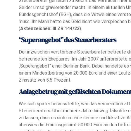
Steuerberater genießen zu Recht das Vertrauen ihrer 
Gelder umso gravierender macht. In einem aktuellen
Ur
Bundesgerichtshof (BGH), dass die Witwe eines verst
muss. Ihr Mann hatte das Geld nicht wie versprochen b
(
Aktenzeichen: III ZR 144/23
).
“Superangebot” des Steuerberaters
Der inzwischen verstorbene Steuerberater betreute di
befreundeten Ehepaares. Im Jahr 2007 unterbreitete er
„Superangebot“ einer Berliner Bank. Dabei handelte es
einem Mindestbeitrag von 20.000 Euro und einer Laufz
Zinssatz von 5,5 Prozent.
Anlagebetrug mit gefälschten Dokumen
Wie sich später herausstellte, war das vermeintlich a
Steuerberaters. Über mehrere Jahre hinweg fälschte er
zu lassen, dass es sich um eine seriöse und lukrative 
überwies die Frau insgesamt 50.000 Euro an den befr