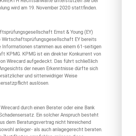
JACKWERTH Rechtsanwälte unterstützen Sie bei
lung wird am 19. November 2020 stattfinden.
haftsprüfungsgesellschaft Ernst & Young (EY)
ie Wirtschaftsprüfungsgesellschaft EY bereits
e Informationen stammen aus einem 61-seitigen
ft KPMG. KPMG ist ein direkter Konkurrent von
 von Wirecard aufgedeckt. Das führt schließlich
 Angesichts der neuen Erkenntnisse dürfte sich
orsätzlicher und sittenwidriger Weise
ersatzpflicht auslösen.
n Wirecard durch einen Berater oder eine Bank
Schadensersatz. Ein solcher Anspruch besteht
aus dem Beratungsvertrag nicht hinreichend
owohl anleger- als auch anlagegerecht beraten.