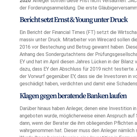
2020
. Anleger sollten diese Frist nicht versäumen. 
der Forderungsanmeldung. Die erste Gläubigerversamm
Bericht setzt Ernst & Young unter Druck
Ein Bericht der Financial Times (FT) setzt die Wirtsc
massiv unter Druck. Mitarbeiter von Wirecard sollen d
2016 vor Bestechung und Betrug gewarnt haben. Dies
Anhang des Sondergutachtens der Prüfungsgesellscha
EY und hat im April diesen Jahres Lücken in der Bilanz
dazu, dass EY den Abschluss für 2019 nicht testierte.
der Vorwurf gegenüber EY, dass sie die Investoren in v
geschädigt haben, verdichten und damit eine Schadens
Klagen gegen beratende Banken laufen
Darüber hinaus haben Anleger, denen eine Investition i
angeboten wurde, möglicherweise einen Anspruch auf 
dann, wenn der Berater die ihm obliegenden Pflichten 
wahrgenommen hat. Dieser muss den Anleger nämlich s