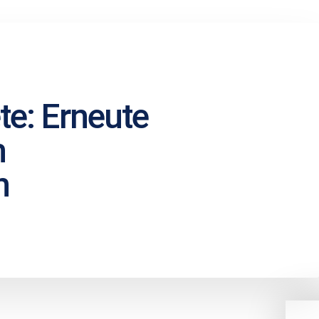
te: Erneute
m
n