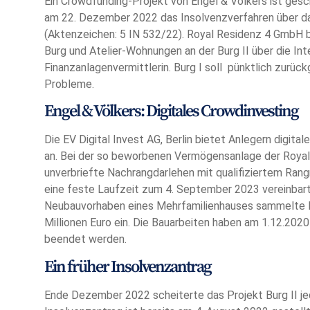
Ein Crowdfunding-Projekt von Engel & Völkers ist ges
am 22. Dezember 2022 das Insolvenzverfahren über 
(Aktenzeichen: 5 IN 532/22). Royal Residenz 4 GmbH b
Burg und Atelier-Wohnungen an der Burg II über die Int
Finanzanlagenvermittlerin. Burg I soll pünktlich zurück
Probleme.
Engel & Völkers: Digitales Crowdinvesting
Die EV Digital Invest AG, Berlin bietet Anlegern digita
an. Bei der so beworbenen Vermögensanlage der Royal
unverbriefte Nachrangdarlehen mit qualifiziertem Rangr
eine feste Laufzeit zum 4. September 2023 vereinbart
Neubauvorhaben eines Mehrfamilienhauses sammelte Eng
Millionen Euro ein. Die Bauarbeiten haben am 1.12.202
beendet werden.
Ein früher Insolvenzantrag
Ende Dezember 2022 scheiterte das Projekt Burg II je