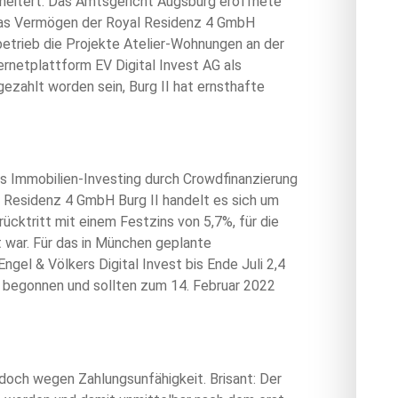
cheitert: Das Amtsgericht Augsburg eröffnete
das Vermögen der Royal Residenz 4 GmbH
etrieb die Projekte Atelier-Wohnungen an der
ernetplattform EV Digital Invest AG als
gezahlt worden sein, Burg II hat ernsthafte
les Immobilien-Investing durch Crowdfinanzierung
 Residenz 4 GmbH Burg II handelt es sich um
ücktritt mit einem Festzins von 5,7%, für die
 war. Für das in München geplante
el & Völkers Digital Invest bis Ende Juli 2,4
0 begonnen und sollten zum 14. Februar 2022
doch wegen Zahlungsunfähigkeit. Brisant: Der