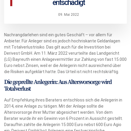
entschädigt
09. Mai 2022
Nachrangdarlehen sind ein gutes Geschäft – vor allem für
Anbieter. Für Anleger sind es jedoch hochriskante Geldanlagen
mit Totalverlustrisiko. Das gilt auch für die Investition bei
Derivest GmbH. Am 11. März 2022 verurteilte das Landgericht
(LG) Bayreuth einen Anlagevermittler zur Zahlung von fast 15.000
Euro nebst Zinsen, weil er die Anlegerin nicht ausreichend über
die Risiken aufgeklärt hatte. Das Urteil ist nicht rechtskräftig.
Die geprellte Anlegerin: Aus Altersvorsorge wird
Totalverlust
Auf Empfehlung ihres Beraters entschloss sich die Anlegerin in
2014, eine Anlage zu tätigen. Mit der Anlage sollte die
Altersvorsorge ihrer Mutter abgesichert werden. Von dem
Berater wurde ihr ein Gewinn von 6 Prozent in Aussicht gestellt.
Daraufhin zahlte die Anlegerin 15.000 Euro nebst 600 Euro Agio
ein. Derivest GmbH bot Anlegern eine festverzinsliche