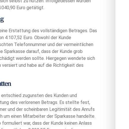
 sich selbst zu nutzen. Infolgedessen wurden
.040,90 Euro getätigt.
ng
eine Erstattung des vollständigen Betrages. Das
von 4.107,52 Euro. Obwohl der Kunde
lschten Telefonnummer und der vermeintlichen
ie Sparkasse darauf, dass der Kunde grob
schädigt werden sollte. Hiergegen wendete sich
h versiert und habe auf die Richtigkeit des
atten
ht entschied zugunsten des Kunden und
tung des verlorenen Betrags. Es stellte fest,
er und der scheinbaren Legitimität des Anrufs
h um einen Mitarbeiter der Sparkasse handelte.
 formuliert war, dass der Kunde keinen Anlass