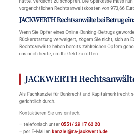
hatte, Verdacht zu schöpfen. Die Sparkasse muss nun d
vorgerichtlichen Rechtsanwaltskosten von 973,66 Euro
JACKWERTH Rechtsanwälte bei Betrug ein
Wenn Sie Opfer eines Online-Banking-Betrugs geworden
Rückerstattung verweigert, zögern Sie nicht, sich a
Rechtsanwälte haben bereits zahlreichen Opfern geholf
uns noch heute, um Ihr Geld zu retten.
JACKWERTH Rechtsanwälte 
Als Fachkanzlei für Bankrecht und Kapitalmarktrecht s
gerichtlich durch.
Kontaktieren Sie uns einfach:
– telefonisch unter
0551/
29 17 62 20
– per E-Mail an
kanzlei@ra-jackwerth.de