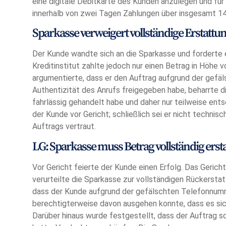
eine digitale Debitkarte des Kunden anzulegen und für
innerhalb von zwei Tagen Zahlungen über insgesamt 14
Sparkasse verweigert vollständige Erstattu
Der Kunde wandte sich an die Sparkasse und forderte 
Kreditinstitut zahlte jedoch nur einen Betrag in Höhe 
argumentierte, dass er den Auftrag aufgrund der gefä
Authentizität des Anrufs freigegeben habe, beharrte d
fahrlässig gehandelt habe und daher nur teilweise ent
der Kunde vor Gericht; schließlich sei er nicht technisc
Auftrags vertraut.
LG: Sparkasse muss Betrag vollständig erst
Vor Gericht feierte der Kunde einen Erfolg. Das Geric
verurteilte die Sparkasse zur vollständigen Rückerstat
dass der Kunde aufgrund der gefälschten Telefonnumm
berechtigterweise davon ausgehen konnte, dass es sic
Darüber hinaus wurde festgestellt, dass der Auftrag so