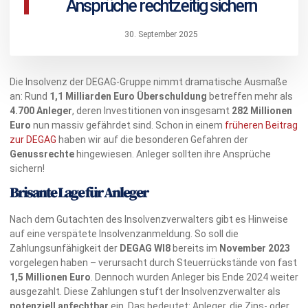
Ansprüche rechtzeitig sichern
30. September 2025
Die Insolvenz der DEGAG-Gruppe nimmt dramatische Ausmaße
an: Rund
1,1 Milliarden Euro
Überschuldung
betreffen mehr als
4.700 Anleger
, deren Investitionen von insgesamt
282 Millionen
Euro
nun massiv gefährdet sind. Schon in einem
früheren Beitrag
zur DEGAG
haben wir auf die besonderen Gefahren der
Genussrechte
hingewiesen. Anleger sollten ihre Ansprüche
sichern!
Brisante Lage für Anleger
Nach dem Gutachten des Insolvenzverwalters gibt es Hinweise
auf eine verspätete Insolvenzanmeldung. So soll die
Zahlungsunfähigkeit der
DEGAG WI8
bereits im
November 2023
vorgelegen haben – verursacht durch Steuerrückstände von fast
1,5 Millionen Euro
. Dennoch wurden Anleger bis Ende 2024 weiter
ausgezahlt. Diese Zahlungen stuft der Insolvenzverwalter als
potenziell anfechtbar
ein. Das bedeutet: Anleger, die Zins- oder