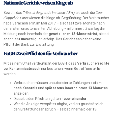
Nationale Gerichte weisen Klage ab
Sowohl das
Tribunal de grande instance d’Évry
als auch die
Cour
d’appel de Paris
wiesen die Klage ab. Begründung: Der Verbraucher
habe Veracash erst im Mai 2017 – also fast zwei Monate nach
der ersten unautorisierten Abhebung – informiert. Zwar lag die
Meldung noch innerhalb der
gesetzlichen 13-Monatsfrist
, sie sei
aber
nicht unverzüglich
erfolgt. Das Gericht sah daher keine
Pflicht der Bank zur Erstattung.
EuGH: Zwei Pflichten für Verbraucher
Mit seinem Urteil verdeutlicht der EuGH, dass
Verbraucherrechte
bei Kartenmissbrauch
nur bestehen, wenn Betroffene aktiv
werden.
Verbraucher müssen unautorisierte Zahlungen
sofort
nach Kenntnis
und
spätestens innerhalb von
13 Monaten
anzeigen.
Diese beiden Pflichten gelten
nebeneinander
.
Wer die Anzeige verspätet abgibt, verliert grundsätzlich
den Erstattungsanspruch – selbst innerhalb der 13-