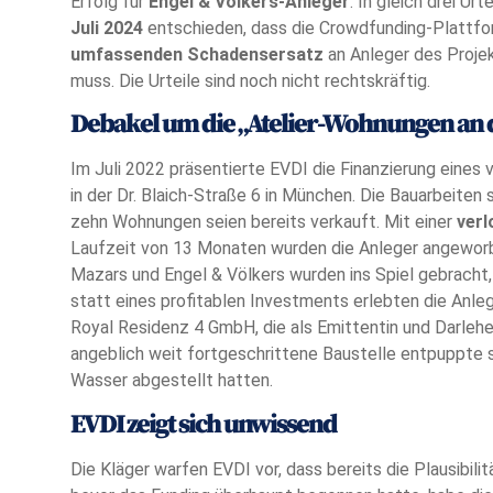
Erfolg für
Engel & Völkers-Anleger
: In gleich drei Ur
Juli 2024
entschieden, dass die Crowdfunding-Plattfor
umfassenden Schadensersatz
an Anleger des Projek
muss. Die Urteile sind noch nicht rechtskräftig.
Debakel um die „Atelier-Wohnungen an d
Im Juli 2022 präsentierte EVDI die Finanzierung eines
in der Dr. Blaich-Straße 6 in München. Die Bauarbeiten 
zehn Wohnungen seien bereits verkauft. Mit einer
verl
Laufzeit von 13 Monaten wurden die Anleger angeworb
Mazars und Engel & Völkers wurden ins Spiel gebracht,
statt eines profitablen Investments erlebten die Anle
Royal Residenz 4 GmbH, die als Emittentin und Darlehe
angeblich weit fortgeschrittene Baustelle entpuppte s
Wasser abgestellt hatten.
EVDI zeigt sich unwissend
Die Kläger warfen EVDI vor, dass bereits die Plausibi