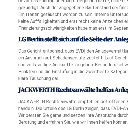
bevor das Funding überhaupt begonnen hatte, habe die
gekündigt. Auch der angegebene Bautenstand sei falsc
Emittentin getäuscht worden zu sein. Interne Untersu
keine Auffälligkeiten und erst recht keine Anzeichen 
Finanzierungsschwierigkeiten habe man erst im Septe
LG Berlin stellt sich auf die Seite der Anle
Das Gericht entschied, dass EVDI den Anlagevermittlu
ein Anspruch auf Schadensersatz zusteht. Laut Gerich
und vollständige Auskünfte zu geben. Besonders schw
Punkten und die Einstufung in die zweitbeste Kategorie
klare Täuschung dar.
JACKWERTH Rechtsanwälte helfen Anle
JACKWERTH Rechtsanwälte empfehlen betroffenen Anle
handeln. Die Urteile des LG Berlin zeigen, dass EVDI-
Wir beraten Sie gerne und setzen Ihre Ansprüche durch.
Beratung und erfahren Sie, wie wir Ihnen helfen könne