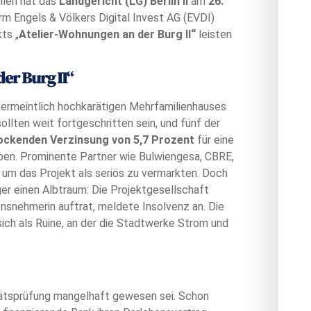
teilen hat das
Landgericht (LG) Berlin II
am
26.
m Engels & Völkers Digital Invest AG (EVDI)
ts „
Atelier-Wohnungen an der Burg II“
leisten
er Burg II“
 vermeintlich hochkarätigen Mehrfamilienhauses
sollten weit fortgeschritten sein, und fünf der
ockenden Verzinsung von 5,7 Prozent
für eine
en. Prominente Partner wie Bulwiengesa, CBRE,
 um das Projekt als seriös zu vermarkten. Doch
ger einen Albtraum: Die Projektgesellschaft
nsnehmerin auftrat, meldete Insolvenz an. Die
ich als Ruine, an der die Stadtwerke Strom und
litätsprüfung mangelhaft gewesen sei. Schon