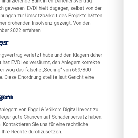
 finanzierende Bank ihren Darlehensvertrag
h gewesen. EVDI hielt dagegen, selbst von der
chungen zur Umsetzbarkeit des Projekts hätten
einer drohenden Insolvenz gezeigt. Von den
mber 2022 erfahren.
ger
ngsvertrag verletzt habe und den Klägern daher
t hat EVDI es versäumt, den Anlegern korrekte
er wog das falsche „Scoring“ von 659/800
. Diese Einordnung stellte laut Gericht eine
gern
gern von Engel & Völkers Digital Invest zu
Anleger gute Chancen auf Schadensersatz haben.
 Kontaktieren Sie uns für eine rechtliche
n, Ihre Rechte durchzusetzen.