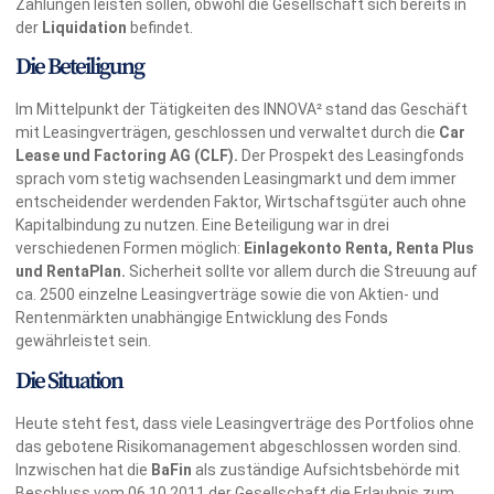
Zahlungen leisten sollen, obwohl die Gesellschaft sich bereits in
der
Liquidation
befindet.
Die Beteiligung
Im Mittelpunkt der Tätigkeiten des INNOVA² stand das Geschäft
mit Leasingverträgen, geschlossen und verwaltet durch die
Car
Lease und Factoring AG (CLF).
Der Prospekt des Leasingfonds
sprach vom stetig wachsenden Leasingmarkt und dem immer
entscheidender werdenden Faktor, Wirtschaftsgüter auch ohne
Kapitalbindung zu nutzen. Eine Beteiligung war in drei
verschiedenen Formen möglich:
Einlagekonto Renta, Renta Plus
und RentaPlan.
Sicherheit sollte vor allem durch die Streuung auf
ca. 2500 einzelne Leasingverträge sowie die von Aktien- und
Rentenmärkten unabhängige Entwicklung des Fonds
gewährleistet sein.
Die Situation
Heute steht fest, dass viele Leasingverträge des Portfolios ohne
das gebotene Risikomanagement abgeschlossen worden sind.
Inzwischen hat die
BaFin
als zuständige Aufsichtsbehörde mit
Beschluss vom 06.10.2011 der Gesellschaft die Erlaubnis zum