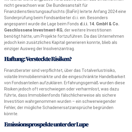
nicht gewachsen war. Die Bundesanstalt für
Finanzdienstleistungsaufsichts (BaFin) leitete Anfang 2024 eine
Sonderprüfung beim Fondsanbieter d.i.i. ein. Besonders
angespannt wurde die Lage beim Fonds
d.i.i. 14. GmbH & Co.
Geschlossene Investment-KG
, der weitere Investitionen
benötigt hätte, um Projekte fortzuführen. Da das Unternehmen
jedoch kein zusätzliches Kapital generieren konnte, blieb als
einziger Ausweg der Insolvenzantrag.
Haftung: Versteckte Risiken?
Finanzberater sind verpflichtet, über das Totalverlustrisiko,
volatile Immobilienmärkte und die eingeschränkte Handelbarkeit
von Fondsanteilen aufzuklären. Erfahrungsgemäß wurden diese
Risiken jedoch oft verschwiegen oder verharmlost, was dazu
führte, dass Immobilienfonds fälschlicherweise als sichere
Investition wahrgenommen wurden – ein schwerwiegender
Fehler, der mögliche Schadenersatzansprüche begründen
könnte.
Emissionsprospekte unter der Lupe