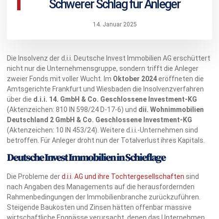
Schwerer Schlag für Anleger
14. Januar 2025
Die Insolvenz der d.i.i. Deutsche Invest Immobilien AG erschüttert
nicht nur die Unternehmensgruppe, sondern trifft die Anleger
zweier Fonds mit voller Wucht. Im
Oktober 2024
eröffneten die
Amtsgerichte Frankfurt und Wiesbaden die Insolvenzverfahren
über die
d.i.i. 14. GmbH & Co. Geschlossene Investment-KG
(Aktenzeichen: 810 IN 598/24 D-17-6) und
dii. Wohnimmobilien
Deutschland 2 GmbH & Co. Geschlossene Investment-KG
(Aktenzeichen: 10 IN 453/24). Weitere d.i.i.-Unternehmen sind
betroffen. Für Anleger droht nun der Totalverlust ihres Kapitals.
Deutsche Invest Immobilien in Schieflage
Die Probleme der
d.i.i. AG und ihre Tochtergesellschaften
sind
nach Angaben des Managements auf die herausfordernden
Rahmenbedingungen der Immobilienbranche zurückzuführen.
Steigende Baukosten und Zinsen hätten offenbar massive
wirtschaftliche Engpässe verursacht, denen das Unternehmen